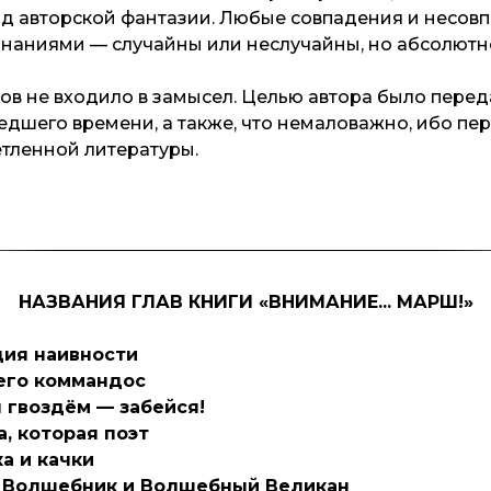
од авторской фантазии. Любые совпадения и несов
наниями — случайны или неслучайны, но абсолют
в не входило в замысел. Целью автора было переда
едшего времени, а также, что немаловажно, ибо пе
тленной литературы.
НАЗВАНИЯ ГЛАВ КНИГИ «ВНИМАНИЕ... МАРШ!»
ция наивности
 его коммандос
я гвоздём — забейся!
, которая поэт
а и качки
й Волшебник и Волшебный Великан