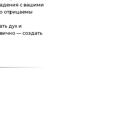
падения с вашими
но отрицаемы
ть дух и
рвично — создать