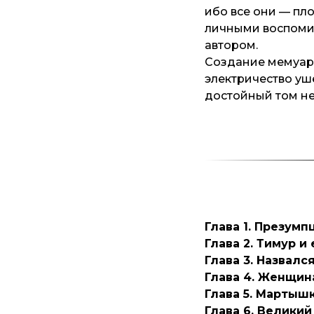
ибо все они — пл
личными воспоми
автором.
Создание мемуаро
электричество уш
достойный том не
Глава 1. Презумп
Глава 2. Тимур и
Глава 3. Назвалс
Глава 4. Женщина
Глава 5. Мартышк
Глава 6. Велики