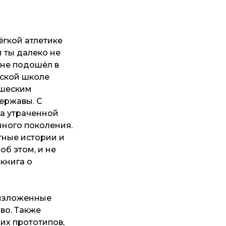
ёгкой атлетике
и ты далеко не
 не подошёл в
еской школе
ошеским
ержавы. С
а утраченной
нного поколения.
тные истории и
об этом, и не
книга о
е изложенные
во. Также
 их прототипов,