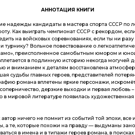
АННОТАЦИЯ КНИГИ
ие надежды кандидаты в мастера спорта СССР по л
оту. Как выиграть чемпионат СССР с рекордом, есл
едить на войсковых соревнованиях, если ты ни разу
м и турнику? Вольное повествование о легкоатлетич
намо», преисполненное самобытным юмором и юн
плетается в подлинную историю некогда могучей д
ю и вниманием к деталям восстановлена атмосфер
шая судьбы главных героев, представителей потеря
рафию романа вплетены яркие персонажи, искромё
соперничество, дерзкие выходки и первая любовь – 
то в мировой литературе появилась художественная 
к автор ничего не помнит из событий той эпохи, вс
, а те, которые похожи на правду — выдуманы зано
аться в имена и в типажи героев романа, в поисках