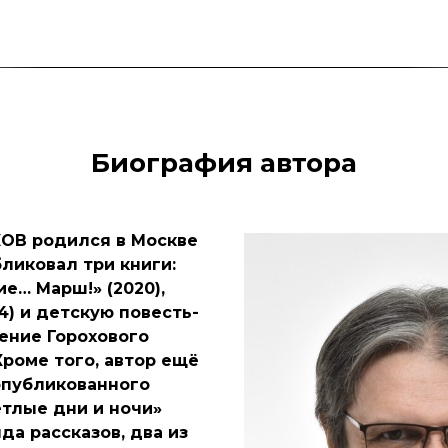
Биография автора
ОВ родился в Москве
бликовал три книги:
е… Марш!» (2020),
4) и детскую повесть-
ение Горохового
 Кроме того, автор ещё
опубликованного
етлые дни и ночи»
яда рассказов, два из