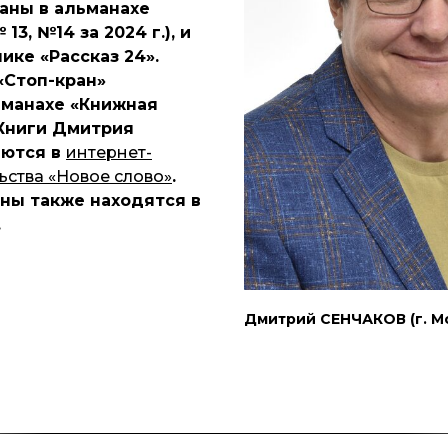
аны в альманахе
13, №14 за 2024 г.), и
ике «Рассказ 24».
«Стоп-кран»
ьманахе «Книжная
. Книги Дмитрия
аются в
интернет-
ьства «Новое слово»
.
аны также находятся в
.
Дмитрий СЕНЧАКОВ (г. М