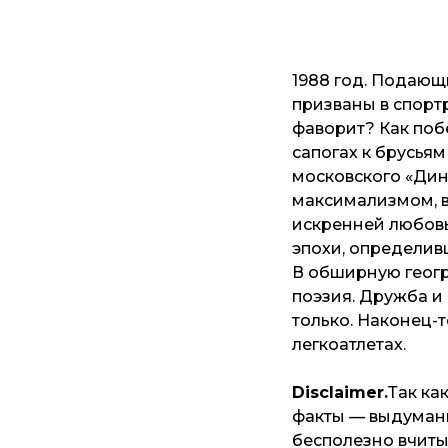
1988 год. Подающ
призваны в спортр
фаворит? Как поб
сапогах к брусья
московского «Ди
максимализмом, в
искренней любовь
эпохи, определив
В обширную геог
поэзия. Дружба и 
только. Наконец-
легкоатлетах.
Disclaimer.
Так ка
факты — выдуманы
бесполезно вчитыв