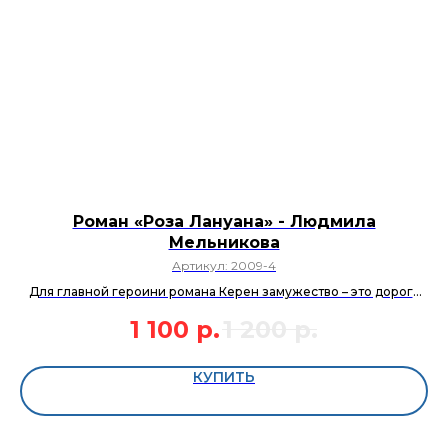
Роман «Роза Лануана» - Людмила
Мельникова
Артикул:
2009-4
Для главной героини романа Керен замужество – это дорога
во дворец, полная неожиданных изменений в привычной
1 100
р.
1 200
р.
повседневности. Трудно представить, кто захочет протянуть
руку помощи героине в безвыходной ситуации.
КУПИТЬ