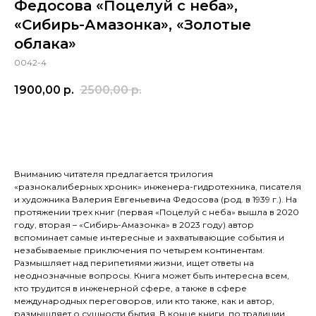
Федосова «Поцелуй с неба»,
«Сибирь-Амазонка», «Золотые
облака»
0042-4
1900,00
р.
2500,00
р.
КУПИТЬ
Вниманию читателя предлагается трилогия
«разнокалиберных хроник» инженера-гидротехника, писателя
и художника Валерия Евгеньевича Федосова (род. в 1939 г.). На
протяжении трех книг (первая «Поцелуй с неба» вышла в 2020
году, вторая – «Сибирь-Амазонка» в 2023 году) автор
вспоминает самые интересные и захватывающие события и
незабываемые приключения по четырем континентам.
Размышляет над перипетиями жизни, ищет ответы на
неоднозначные вопросы. Книга может быть интересна всем,
кто трудится в инженерной сфере, а также в сфере
международных переговоров, или кто также, как и автор,
размышляет о сущности бытия. В конце книги, по традиции,