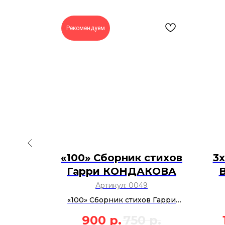
Рекомендуем
АН» -
«100» Сборник стихов
3х
рий
Гарри КОНДАКОВА
Артикул:
0049
«
лжение
«100» Сборник стихов Гарри
Марш!»,
КОНДАКОВА
«
р.
900
р.
750
р.
ваться и
Вал