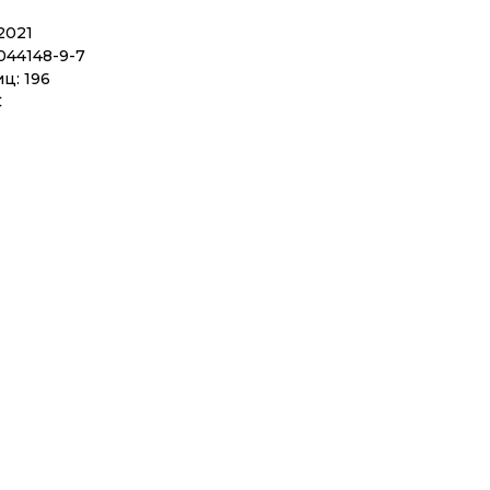
2021
044148-9-7
ц: 196
С