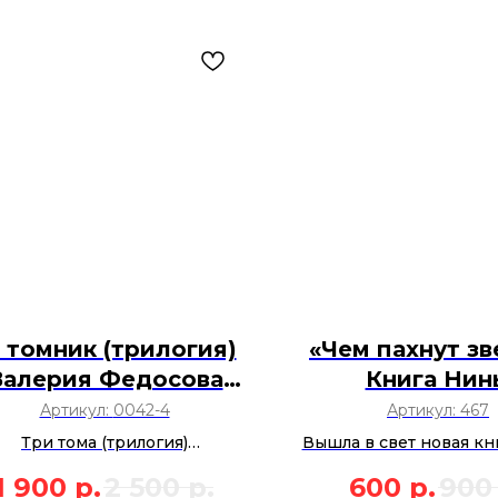
 томник (трилогия)
«Чем пахнут з
Валерия Федосова
Книга Нин
«Поцелуй с неба»,
ШАМАРИН
Артикул:
0042-4
Артикул:
467
Сибирь-Амазонка»,
Три тома (трилогия)
Вышла в свет новая к
разнокалиберных хроник»
«Золотые облака»
Шамариной. Книга «Че
1 900
р.
2 500
р.
600
р.
900
ерия Федосова (первая книга
звёзды» интересна 