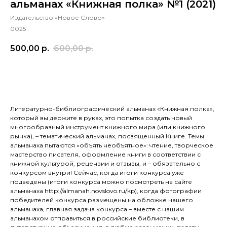
альманах «Книжная полка» №1 (2021)
Издательство «Новое Слово»
0025
500,00
р.
600,00
р.
КУПИТЬ
Литературно-библиографический альманах «Книжная полка»,
который вы держите в руках, это попытка создать новый
многообразный инструмент книжного мира (или книжного
рынка), – тематический альманах, посвященный Книге. Темы
альманаха пытаются «объять необъятное»: чтение, творческое
мастерство писателя, оформление книги в соответствии с
книжной культурой, рецензии и отзывы, и – обязательно с
конкурсом внутри! Сейчас, когда итоги конкурса уже
подведены (итоги конкурса можно посмотреть на сайте
альманаха http://almanah.novslovo.ru/kp), когда фотографии
победителей конкурса размещены на обложке нашего
альманаха, главная задача конкурса – вместе с нашим
альманахом отправиться в российские библиотеки, в