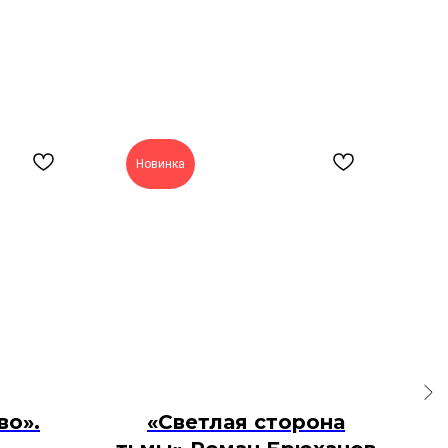
Новинка
во».
«Светлая сторона