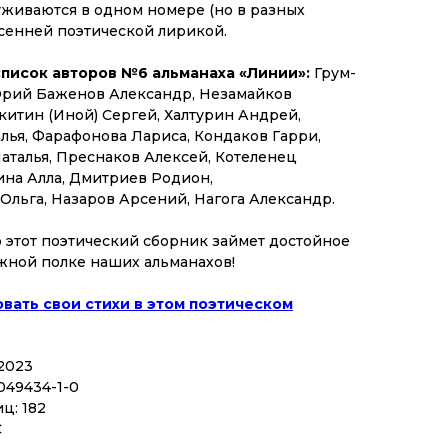
живаются в одном номере (но в разных
осенней поэтической лирикой.
список авторов №6 альманаха «Линии»:
Грум-
рий Баженов Александр, Незамайков
китин (Иной) Сергей, Халтурин Андрей,
лья, Фарафонова Лариса, Кондаков Гарри,
аталья, Преснаков Алексей, Котеленец
ина Алла, Дмитриев Родион,
Ольга, Назаров Арсений, Нагога Александр.
о этот поэтический сборник займет достойное
жной полке наших альманахов!
вать свои стихи в этом поэтическом
 2023
049434-1-0
ц: 182
С