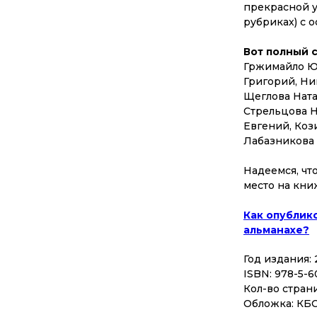
прекрасной у
рубриках) с 
Вот полный 
Гржимайло Ю
Григорий, Ни
Щеглова Ната
Стрельцова Н
Евгений, Коз
Лабазникова 
Надеемся, чт
место на кни
Как опублико
альманахе?
Год издания:
ISBN: 978-5-6
Кол-во страни
Обложка: КБ