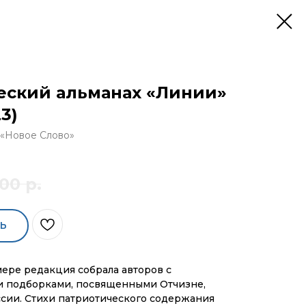
еский альманах «Линии»
3)
 «Новое Слово»
00
р.
Ь
ере редакция собрала авторов с
и подборками, посвященными Отчизне,
сии. Стихи патриотического содержания