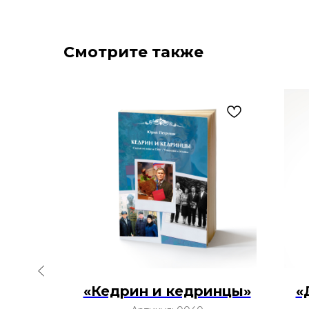
Смотрите также
щей
«Кедрин и кедринцы»
«