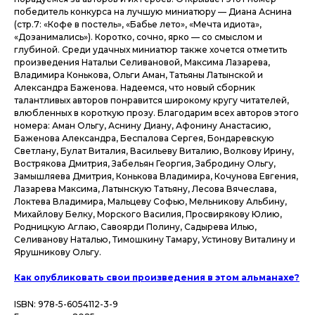
победитель конкурса на лучшую миниатюру — Диана Аснина
(стр.7: «Кофе в постель», «Бабье лето», «Мечта идиота»,
«Дозанимались»). Коротко, сочно, ярко — со смыслом и
глубиной. Среди удачных миниатюр также хочется отметить
произведения Натальи Селивановой, Максима Лазарева,
Владимира Конькова, Ольги Аман, Татьяны Латынской и
Александра Баженова. Надеемся, что новый сборник
талантливых авторов понравится широкому кругу читателей,
влюбленных в короткую прозу. Благодарим всех авторов этого
номера: Аман Ольгу, Аснину Диану, Афонину Анастасию,
Баженова Александра, Беспалова Сергея, Бондаревскую
Светлану, Булат Виталия, Васильеву Виталию, Волкову Ирину,
Вострякова Дмитрия, Забельян Георгия, Забродину Ольгу,
Замышляева Дмитрия, Конькова Владимира, Кочунова Евгения,
Лазарева Максима, Латынскую Татьяну, Лесова Вячеслава,
Локтева Владимира, Мальцеву Софью, Мельникову Альбину,
Михайлову Белку, Морского Василия, Просвирякову Юлию,
Родницкую Аглаю, Савоярди Полину, Садырева Илью,
Селиванову Наталью, Тимошкину Тамару, Устинову Виталину и
Ярушникову Ольгу.
Как опубликовать свои произведения в этом альманахе?
ISBN: 978-5-6054112-3-9