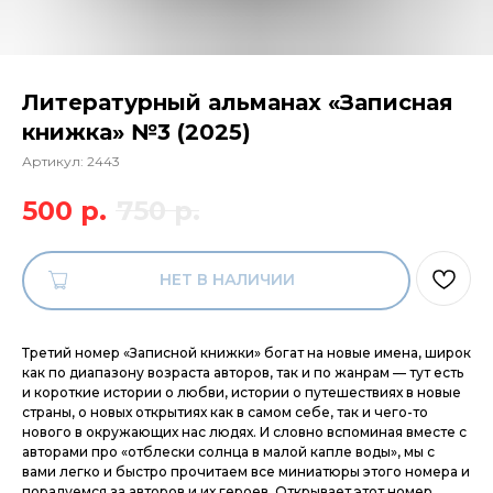
Литературный альманах «Записная
книжка» №3 (2025)
Артикул:
2443
500
р.
750
р.
НЕТ В НАЛИЧИИ
Третий номер «Записной книжки» богат на новые имена, широк
как по диапазону возраста авторов, так и по жанрам — тут есть
и короткие истории о любви, истории о путешествиях в новые
страны, о новых открытиях как в самом себе, так и чего-то
нового в окружающих нас людях. И словно вспоминая вместе с
авторами про «отблески солнца в малой капле воды», мы с
вами легко и быстро прочитаем все миниатюры этого номера и
порадуемся за авторов и их героев. Открывает этот номер