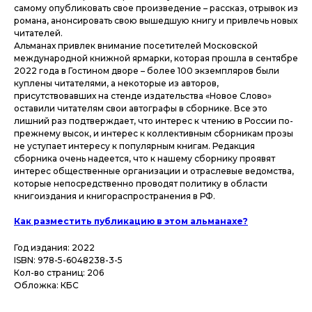
самому опубликовать свое произведение – рассказ, отрывок из
романа, анонсировать свою вышедшую книгу и привлечь новых
читателей.
Альманах привлек внимание посетителей Московской
международной книжной ярмарки, которая прошла в сентябре
2022 года в Гостином дворе – более 100 экземпляров были
куплены читателями, а некоторые из авторов,
присутствовавших на стенде издательства «Новое Слово»
оставили читателям свои автографы в сборнике. Все это
лишний раз подтверждает, что интерес к чтению в России по-
прежнему высок, и интерес к коллективным сборникам прозы
не уступает интересу к популярным книгам. Редакция
сборника очень надеется, что к нашему сборнику проявят
интерес общественные организации и отраслевые ведомства,
которые непосредственно проводят политику в области
книгоиздания и книгораспространения в РФ.
Как разместить публикацию в этом альманахе?
Год издания: 2022
ISBN: 978-5-6048238-3-5
Кол-во страниц: 206
Обложка: КБС