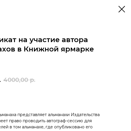
кат на участие автора
ахов в Книжной ярмарке
.
4000,00
р.
ьманаха представляет альманахи Издательства
меет право проводить автограф-сессию для
лей в том альманахе, где опубликовано его