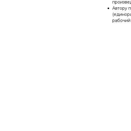
произве
Автору 
(единора
рабочий 