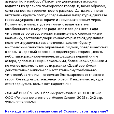
автором (или наоборот?), все-таки дописывают историю
водителя из далекого приморского города, и, таким образом,
сами становятся героями нового рассказа. Да, да, именно вы, –
читатели – крутите глобус современной литературы, двигаете
героями, управляете авторами и всем издательским миром.
Потому что в литературе нет ничего выше читателя,
влюбленного в книгу: всё ради него и всё для него. Ради
читателя автор выворачивает напряженную серость жизни
наизнанку, заставляет двери комнат открываться, управляет
полетом игрушечных самолетиков, наделяет бумагу
мистическим свойством управления людьми, превращает смех
в слезы, а короткий рассказ – в подлинную историю. Десять
небольших рассказов-новелл, вышедших в первой книге
автора, дополнены еще несколькими, более неожиданными и
не менее яркими, из которых рассказ «Давай вернёмся»
действительно написан по настоятельному требованию
читателей, за что им — огромная благодарность от главного
героя. Он ведь нашел наконец-то себя. И нашел место, куда
стоит вернуться. Только вот, надолго ли?
«ДАВАЙ ВЕРНЁМСЯ!». Сборник рассказов М. ФЕДОСОВ.– М.
ООО «Рекламное агентство «Новое Слово», 2025 г., 242 стр.
978-5-6052098-9-8
Как издать собственную книгу? Сколько стоит издание?