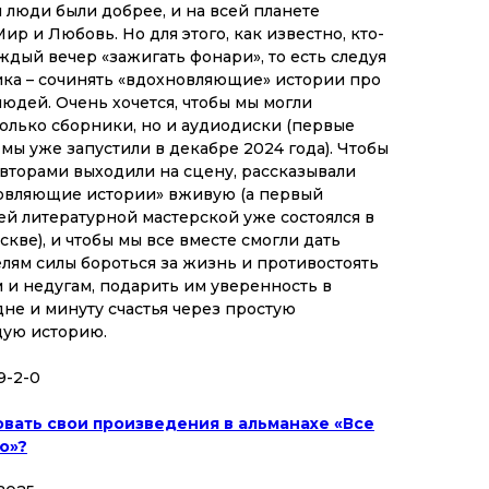
ы люди были добрее, и на всей планете
р и Любовь. Но для этого, как известно, кто-
ждый вечер «зажигать фонари», то есть следуя
ика – сочинять «вдохновляющие» истории про
людей. Очень хочется, чтобы мы могли
только сборники, но и аудиодиски (первые
 мы уже запустили в декабре 2024 года). Чтобы
авторами выходили на сцену, рассказывали
овляющие истории» вживую (а первый
й литературной мастерской уже состоялся в
кве), и чтобы мы все вместе смогли дать
лям силы бороться за жизнь и противостоять
 и недугам, подарить им уверенность в
не и минуту счастья через простую
ую историю.
9-2-0
овать свои произведения в альманахе «Все
о»?