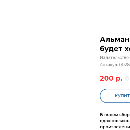
Альман
будет х
Издательство
Артикул:
0028
200
р.
6
КУПИТ
В новом сбор
вдохновляющи
произведений