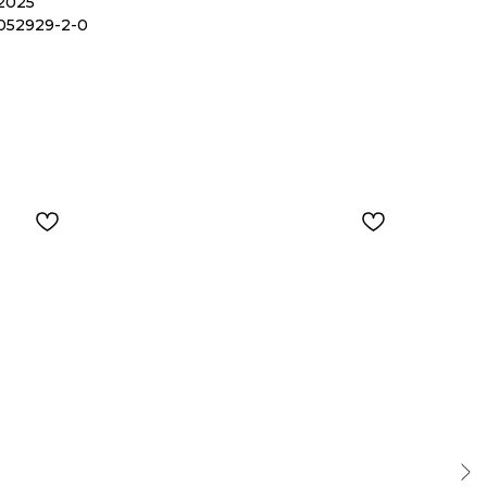
2025
6052929-2-0
К