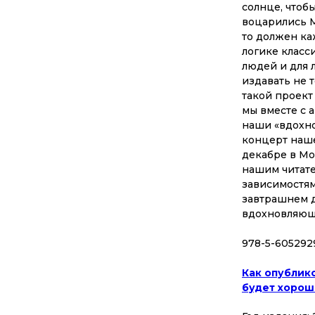
солнце, чтоб
воцарились Ми
то должен ка
логике класс
людей и для 
издавать не 
такой проект
мы вместе с 
наши «вдохн
концерт наше
декабре в Мос
нашим читате
зависимостям
завтрашнем д
вдохновляющ
978-5-605292
Как опублик
будет хорош