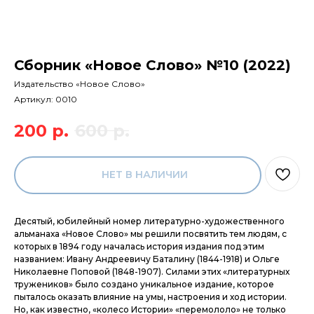
Сборник «Новое Слово» №10 (2022)
Издательство «Новое Слово»
Артикул:
0010
200
р.
600
р.
НЕТ В НАЛИЧИИ
Десятый, юбилейный номер литературно-художественного
альманаха «Новое Слово» мы решили посвятить тем людям, с
которых в 1894 году началась история издания под этим
названием: Ивану Андреевичу Баталину (1844-1918) и Ольге
Николаевне Поповой (1848-1907). Силами этих «литературных
тружеников» было создано уникальное издание, которое
пыталось оказать влияние на умы, настроения и ход истории.
Но, как известно, «колесо Истории» «перемололо» не только