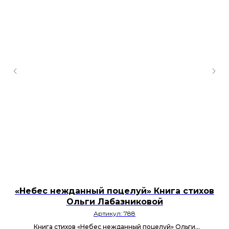
«Небес нежданный поцелуй» Книга стихов
Ольги Лабазниковой
Артикул:
788
Книга стихов «Небес нежданный поцелуй» Ольги
Ж