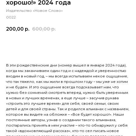
хорошо!» 2024 года
Издательство «Новое Слово»
0022
200,00
р.
600,00
р.
КУПИТЬ
В эти рождественские дни (номер вышел в январе 2024 года),
когда мы заканчиваем один год и с надеждой и уверенностью
входим в новый год, – мы всегда испытываем некое ощущение,
что так тяжело, как мы жили в прошлом году – мы уже не хотим
и не будем. И это ощущение всегда подсказывает нам, что
нужно без сомнений смотреть вперед, нужно быть уверенным
в новых и лучших временах, а еще лучше – засучив рукава
«строить это лучшее время» для себя, своей семьи, своих
детей и для своей страны. Так и родился альманах с названием,
которое вы видите на обложке – «Все будет хорошо!». Наши
постоянные авторы, узнав о создании такого альманаха,
постарались принять в нем участие – кто-то обнаружил у себя
такой «вдохновляющий рассказ», кто-то сел писать новое