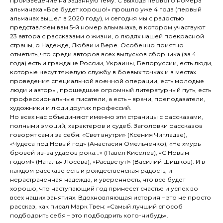
произведение на заданную тему. С выхода первого номера
альманаха «Все будет хорошо!» прошло уже 4 года (первый
альманах вышел в 2020 году), и сегодня мы с радостью
представляем вам 5-й номер альманаха, в котором участвуют
23 автора с рассказами о жизни, о людях нашей прекрасной
страны, о Надежде, Любви и Вере. Особенно приятно
отметить, что среди авторов всех выпусков сборника (за 4
года) есть и граждане России, Украины, Белоруссии, есть люди,
которые несут тяжелую службу в боевых точках и в местах
проведения специальной военной операции, есть молодые
люди и авторы, прошедшие огромный литературный путь, есть
профессиональные писатели, а есть – врачи, преподаватели,
художники и люди других профессий.
Но всех нас объединяют именно эти страницы с рассказами,
полными эмоций, характеров и судеб. Заголовки рассказов
говорят сами за себя: «Свет внутри» (Ксения Чигладзе),
«Чудеса под Новый год» (Анастасия Омельченко), «Не хмурь
бровей из-за ударов рока...» (Павел Киселев), «С Новым
годом!» (Наталья Лосева), «Расцветут!» (Василий Шишков). И в
каждом рассказе есть и рождественская радость, и
нерастраченная надежда, и уверенность, что все будет
хорошо, что наступающий год принесет счастье и успех во
всех наших занятиях. Вдохновляющая история – это не просто
рассказ, как писал Марк Твен: «Самый лучший способ
подбодрить себя – это подбодрить кого-нибудь».