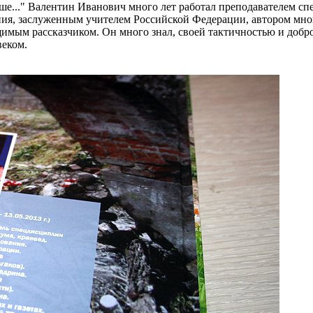
й душе..." Валентин Иванович много лет работал преподавател
я, заслуженным учителем Российской Федерации, автором много
мым рассказчиком. Он много знал, своей тактичностью и доброж
веком.