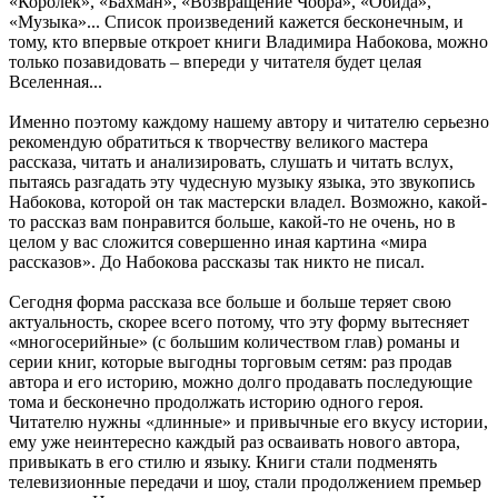
«Королек», «Бахман», «Возвращение Чобра», «Обида»,
«Музыка»... Список произведений кажется бесконечным, и
тому, кто впервые откроет книги Владимира Набокова, можно
только позавидовать – впереди у читателя будет целая
Вселенная...
Именно поэтому каждому нашему автору и читателю серьезно
рекомендую обратиться к творчеству великого мастера
рассказа, читать и анализировать, слушать и читать вслух,
пытаясь разгадать эту чудесную музыку языка, это звукопись
Набокова, которой он так мастерски владел. Возможно, какой-
то рассказ вам понравится больше, какой-то не очень, но в
целом у вас сложится совершенно иная картина «мира
рассказов». До Набокова рассказы так никто не писал.
Сегодня форма рассказа все больше и больше теряет свою
актуальность, скорее всего потому, что эту форму вытесняет
«многосерийные» (с большим количеством глав) романы и
серии книг, которые выгодны торговым сетям: раз продав
автора и его историю, можно долго продавать последующие
тома и бесконечно продолжать историю одного героя.
Читателю нужны «длинные» и привычные его вкусу истории,
ему уже неинтересно каждый раз осваивать нового автора,
привыкать в его стилю и языку. Книги стали подменять
телевизионные передачи и шоу, стали продолжением премьер