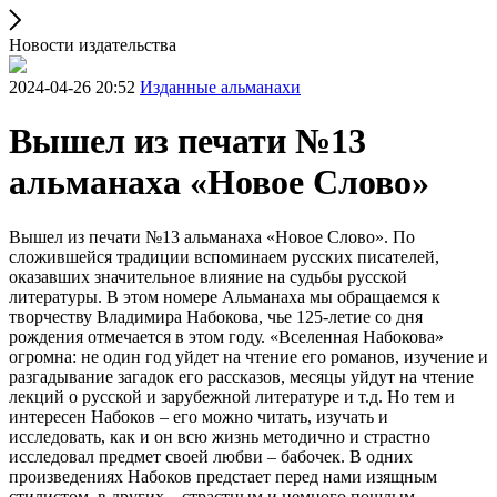
Новости издательства
2024-04-26 20:52
Изданные альманахи
Вышел из печати №13
альманаха «Новое Слово»
Вышел из печати №13 альманаха «Новое Слово». По
сложившейся традиции вспоминаем русских писателей,
оказавших значительное влияние на судьбы русской
литературы. В этом номере Альманаха мы обращаемся к
творчеству Владимира Набокова, чье 125-летие со дня
рождения отмечается в этом году. «Вселенная Набокова»
огромна: не один год уйдет на чтение его романов, изучение и
разгадывание загадок его рассказов, месяцы уйдут на чтение
лекций о русской и зарубежной литературе и т.д. Но тем и
интересен Набоков – его можно читать, изучать и
исследовать, как и он всю жизнь методично и страстно
исследовал предмет своей любви – бабочек. В одних
произведениях Набоков предстает перед нами изящным
стилистом, в других – страстным и немного пошлым