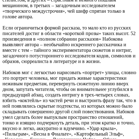
мещанином, в третьих – загадочным исследователем
«творческого междустрочия», чей шифр спрятан только в
голове автора.
Если ограничиться формой рассказа, то мало кто из русских
писателей достиг в области «короткой прозы» таких высот. 52
произведения в «полном собрании рассказов» Набокова
выявляют автора – необычайно искреннего рассказчика и
вместе с тем – тайного экспериментатора сюжетов и интриг,
загадочного потустороннего исследователя кодов, символов и
образов, сюрреалиста в литературе и в жизни.
Набоков мог с легкостью нарисовать «портрет» улицы, словно
это портрет человека, мог придать живые характеристики
неживым предметам, перевернуть сюжетную линию вверх
дном, запутать читателя, чтобы он внимательнее углубился в
предыдущий абзац, создать интригу в трех-четырех словах,
взбить «коктейль» из частей речи и выстроить фразу так, что в
ней появлялись скрытые подтексты, из которых можно было
складывать совершенно другой слой повествования. Набоков
умел сделать более выпуклым пространство отношений,
тонко и изящно подчеркнуть деталь, при этом кратко и точно,
вкусно и легко, аккуратно и вдумчиво. «Удар крыла»,
«Пильграм», «Весна в Фиальте», «Картофельный Эльф»,