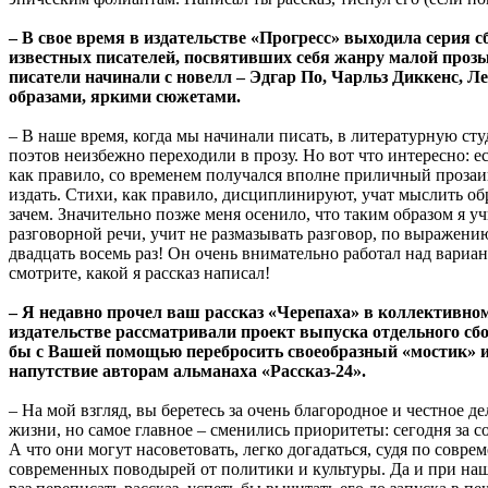
– В свое время в издательстве «Прогресс» выходила серия 
известных писателей, посвятивших себя жанру малой прозы
писатели начинали с новелл – Эдгар По, Чарльз Диккенс, Л
образами, яркими сюжетами.
– В наше время, когда мы начинали писать, в литературную сту
поэтов неизбежно переходили в прозу. Но вот что интересно: 
как правило, со временем получался вполне приличный прозаик
издать. Стихи, как правило, дисциплинируют, учат мыслить об
зачем. Значительно позже меня осенило, что таким образом я 
разговорной речи, учит не размазывать разговор, по выражени
двадцать восемь раз! Он очень внимательно работал над вариан
смотрите, какой я рассказ написал!
– Я недавно прочел ваш рассказ «Черепаха» в коллективном 
издательстве рассматривали проект выпуска отдельного сбор
бы с Вашей помощью перебросить своеобразный «мостик» из 19
напутствие авторам альманаха «Рассказ-24».
– На мой взгляд, вы беретесь за очень благородное и честное 
жизни, но самое главное – сменились приоритеты: сегодня за с
А что они могут насоветовать, легко догадаться, судя по сов
современных поводырей от политики и культуры. Да и при наш