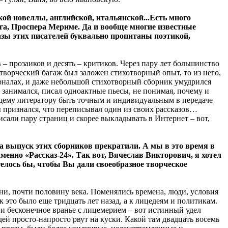
кой новеллы, английской, итальянской...Есть много
га, Проспера Мериме. Да и вообще многие известные
казы этих писателей буквально пропитаны поэтикой,
– прозаиков и десять – критиков. Через пару лет большинство
творческий багаж был заложен стихотворный опыт, то из него,
журналах, и даже небольшой стихотворный сборник умудрился
 занимался, писал одноактные пьесы, не понимая, почему и
ающему литератору быть точным и индивидуальным в передаче
ы признался, что переписывал один из своих рассказов…
исали пару страниц и скорее выкладывать в Интернет – вот,
ека выпуск этих сборников прекратили. А мы в это время в
менно «Рассказ-24». Так вот, Вячеслав Викторович, я хотел
отелось бы, чтобы Вы дали своеобразное творческое
ени, почти половину века. Поменялись времена, люди, условия
к это было еще тридцать лет назад, а к лицедеям и политикам.
 и бесконечное вранье с лицемерием – вот истинный удел
й просто-напросто рвут на куски. Какой там двадцать восемь