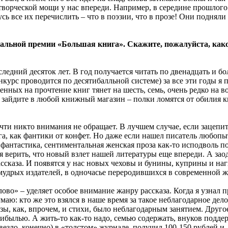
творческой мощи у нас впереди. Например, в середине прошлого
сь все их перечислить – что в поэзии, что в прозе! Они поднял
.
альной премии «Большая книга». Скажите, пожалуйста, како
следний десяток лет. В год получается читать по двенадцать и б
курс проводится по десятибалльной системе) за все эти годы я п
енных на прочтение книг тянет на шесть, семь, очень редко на в
 зайдите в любой книжный магазин – полки ломятся от обилия кни
очти никто внимания не обращает. В лучшем случае, если зацепи
га, как фантики от конфет. Но даже если нашел писатель любопы
, фантастика, сентиментальная женская проза как-то исподволь 
ется верить, что новый взлет нашей литературы еще впереди. А з
ссказа. И появятся у нас новых чеховы и бунины, куприны и наг
омудрых издателей, в одночасье переродившихся в современной 
слово» – уделяет особое внимание жанру рассказа. Когда я узнал
маю: кто же это взялся в наше время за такое неблагодарное де
ы, как, впрочем, и стихи, было неблагодарным занятием. Другое 
ибылью. А жить-то как-то надо, семью содержать, внуков поддер
везло, конечно) в «толстом» журнале, получил 100-150 рублей и 