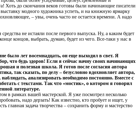
ой прозы, были более усидчивые, целеустремленные и
ста! Хоть до скончания веков готовы были начинающие писатели
на выставку модного художника успеть, и на книжную ярмарку
дохновляющее, – увы, очень часто не остается времени. А надо
 средства не истаяли после первого выпуска. Ну, а каким будет
онце концов, выбрать, думаю, будет из чего. Все-таки у нас в
не было лет восемнадцать, он еще выходил в свет. Я
ор, что будь здоров! Если я сейчас начну своих начинающих
хорошая и полезная школа. Я готов после согласия автора
ика, так сказать, по делу – безусловно вдохновляет автора,
, наблюдать, анализировать необходимо постоянно. Вместе с
ботать с текстами. Так что «мостик», о котором я говорил
енной литературе.
том в рамках вашей мастерской. Я уже посмотрел несколько
обовать, надо дерзать! Как известно, кто пробует и ищет, у
сть главная задача творчества – сохранить форму и мастерство