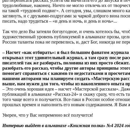
раз переписать рассказ, успеть бы вычитать его до запуска в
трудолюбивые, наконец. Ничто не могло отвлечь их от творчес
на такой «трудовой подвиг». А сегодня, увы, слишком много к
заглянуть, и с друзьями-подругами за чаркой доброго вина поси
писать, надо трудиться – «и день и ночь, и день и ночь»...
Так что дело Вы затеяли богоугодное, и очень хотелось бы, что
художественный уровень публикуемой в альманахе прозы, целиком
России таланты пока не перевелись, и, даст Бог, никогда не пер
– Насчет «как отбирать»: я был большим фанатом журнала «
открывал этот удивительный журнал, а там сразу после рас
писателей так же разбирать, половина из них просто сбежит.
разобрать его рассказ, чтобы другие авторы принципы этого
помогает справиться с какими-то недостатками и просчетами
нашими авторами мы планируем создать «Мастерскую рассказ
выше, нам нужен для того, чтобы из накопленного опыта про
– Это очень хорошая идея – насчет «Мастерской рассказа». Да
публикаций в альманахе «Рассказ-24» и скажу сразу, что есть т
того чаще всего и получается. Все-таки в России особое отноше
прошлых времен и наполнить его новым содержанием. Я Вам ж
Уверен, что у Вас непременно всё получится!
Интервью выйдет в альманахе «Книжная полка» №4 2024 го