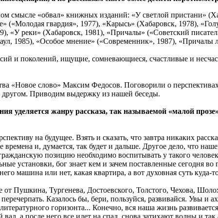
ьном смысле «обвал» книжных изданий: «У светлой пристани» (Ха
це» («Молодая гвардия», 1977), «Карысь» (Хабаровск, 1978), «Го
9), «У реки» (Хабаровск, 1981), «Причалы» («Советский писател
наул, 1985), «Особое мнение» («Современник», 1987), «Причалы л
ссий и поколений, ищущие, сомневающиеся, счастливые и несча
тва «Новое слово» Максим Федосов. Поговорили о перспективах
 другом. Приводим выдержку из нашей беседы.
ия уделяется жанру рассказа, так называемой «малой прозе»
пективу на будущее. Взять и сказать, что завтра никаких расск
се времена и, думается, так будет и дальше. Другое дело, что н
 гражданскую позицию необходимо воспитывать у такого человек
ые установки, бог знает кем и зачем поставленные сегодня во г
него машина или нет, какая квартира, а вот духовная суть куда-то
 от Пушкина, Тургенева, Достоевского, Толстого, Чехова, Шоло
е перечерпать. Казалось бы, бери, пользуйся, развивайся. Увы и
с литературного горизонта... Конечно, вся наша жизнь развивает
вал, а после него все идет на спад, снова затихают волны и так