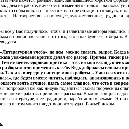
 печать! Мне кажется, раньше люди, занимавшиеся короткой форм
тва: днем на работе, ночью за письменным столом – да пожалуй
аких-то соблазнов: и на престижную презентацию заглянуть, и 
деть... На творчество, – настоящее, художественное, трудное и в
бы всё у Вас получилось, чтобы и талантливые авторы нашлись, и
 и полностью зависит от того, кто и как будет ее отбирать. В к
еведутся.
Литературная учеба», на нем, можно сказать, вырос. Когда м
сказа уважаемый критик делал его разбор. Причем, такой разб
 Тем не менее, здоровая критика – это, на мой взгляд, очень 
 разбора могли применить к себе. Ведь доброжелательная крит
. Так что впереди у нас еще много работы... Учиться читать
а», где будем вместе читать, наблюдать, анализировать и ра
шлого взять лучшее, взять самое главное, что есть в соврем
же я попробовал бы как-нибудь поделиться своим творческим опы
ам неплохие работы, приличные рассказы. В конце концов, надо пр
ние к литературе, к ее традициям, наработанным веками. Это и е
елаю в этом много плодотворного труда и Божьей искры.
да