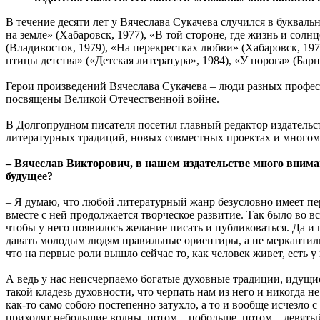
В течение десяти лет у Вячеслава Сукачева случился в буквал
на земле» (Хабаровск, 1977), «В той стороне, где жизнь и солн
(Владивосток, 1979), «На перекрестках любви» (Хабаровск, 197
птицы детства» («Детская литература», 1984), «У порога» (Бар
Герои произведений Вячеслава Сукачева – люди разных профе
посвящены Великой Отечественной войне.
В Долгопрудном писателя посетил главный редактор издательс
литературных традиций, новых совместных проектах и многом
– Вячеслав Викторович, в нашем издательстве много вниман
будущее?
– Я думаю, что любой литературный жанр безусловно имеет перс
вместе с ней продолжается творческое развитие. Так было во в
чтобы у него появилось желание писать и публиковаться. Да и
давать молодым людям правильные ориентиры, а не меркантильн
что на первые роли вышло сейчас то, как человек живет, есть у 
А ведь у нас неисчерпаемо богатые духовные традиции, идущие
такой кладезь духовности, что черпать нам из него и никогда н
как-то само собою постепенно затухло, а то и вообще исчезло 
приходят небольшие волны, потом – побольше, потом – девятый 