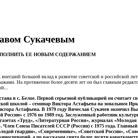
лавом Сукачевым
НАПОЛНИТЬ ЕЕ НОВЫМ СОДЕРЖАНИЕМ
 внесший большой вклад в развитие советской и российской ли
ажами. На протяжении более десяти лет он был главным редак
й...
хстана в с. Белое. Первой серьезной публикацией он считает 
еской школой – семинар Виктора Астафьева на зональном Ирк
иктора Астафьева. В 1979 году Вячеслав Сукачев окончил В
й России» с 1976 по 1989 год. Заслуженный работник культу
в газетах «Труд», «Литературная Россия», журналах «Молода
Член Союза Писателей СССР (России) с 1975 года. Главный 
лодой гвардии», «Современнике», «Советской России», «Сове
 киносценарий, а по рассказам снято более десяти короткоме