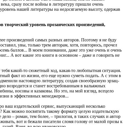
 века, сразу после войны в литературу пришли очень
и уровень нашей литературы на недосягаемую высоту, одержав
в творческий уровень прозаических произведений,
олее произведений самых разных авторов. Поэтому я не буду
оставил, увы, только трем авторам, хотя, повторюсь, прочел
осемь баллов... В моем понимании, даже это уже очень и очень
г... А вот какие это книги в основном – даже и говорить не
т тебя какой-то сюжетный ход, какая-то любопытная ситуация.
тный факт из жизни, его еще нужно суметь подать. А с этим в
подменили настоящую литературу, создав своеобразную эрзац-
аодно возродится и станет востребованным в вальяжных
ибины, носовы и казаковы. Но это, на мой взгляд, всецело
жизни в эффективных менеджеров...
 про ваш издательский сервис, выпускающий несколько
ло? Как можно посвятить такому формату целую издательскую
дело – роман, тем более, – трилогия, в таких случаях и автор
живать, вот и бежали писатели сломя голову от малой прозы к
– гуляй, Ваня, во всю ивановскую.