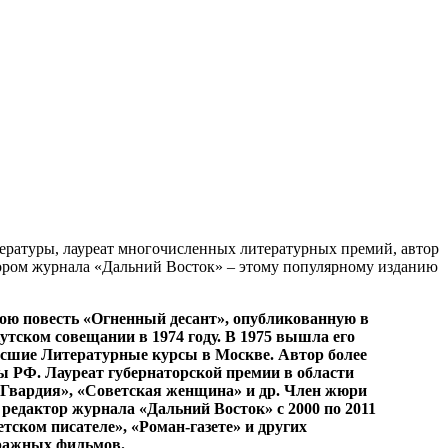
тературы, лауреат многочисленных литературных премий, автор
тором журнала «Дальний Восток» – этому популярному изданию
свою повесть «Огненный десант», опубликованную в
утском совещании в 1974 году. В 1975 вышла его
ысшие Литературные курсы в Москве. Автор более
ры РФ. Лауреат губернаторской премии в области
я Гвардия», «Советская женщина» и др. Член жюри
редактор журнала «Дальний Восток» с 2000 по 2011
тском писателе», «Роман-газете» и других
тражных фильмов.