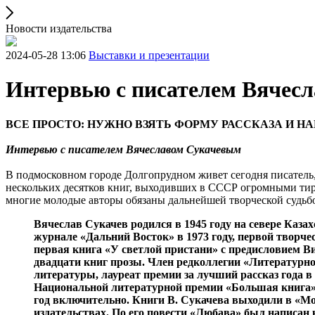
Новости издательства
2024-05-28 13:06
Выставки и презентации
Интервью с писателем Вячес
ВСЕ ПРОСТО: НУЖНО ВЗЯТЬ ФОРМУ РАССКАЗА И 
Интервью с писателем Вячеславом Сукачевым
В подмосковном городе Долгопрудном живет сегодня писатель,
нескольких десятков книг, выходивших в СССР огромными тир
многие молодые авторы обязаны дальнейшей творческой судьбо
Вячеслав Сукачев родился в 1945 году на севере Каза
журнале «Дальний Восток» в 1973 году, первой творч
первая книга «У светлой пристани» с предисловием В
двадцати книг прозы. Член редколлегии «Литературно
литературы, лауреат премии за лучший рассказ года 
Национальной литературной премии «Большая книга». 
год включительно. Книги В. Сукачева выходили в «Мо
издательствах. По его повести «Любава» был написан