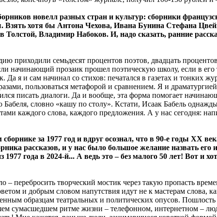
сборников новелл разных стран и культур: сборники французс
. Взять хотя бы Антона Чехова, Ивана Бунина Стефана Цвей
ев Толстой, Владимир Набоков. И, надо сказать, ранние расс
дию приходили семьдесят процентов поэтов, двадцать процентов 
если начинающий прозаик прошел поэтическую школу, если в его 
. Да я и сам начинал со стихов: печатался в газетах и тонких 
разами, пользоваться метафорой и сравнением. Я и драматургией
учился писать диалоги. Да и вообще, эта форма помогает начин
ю Бабеля, словно «кашу по столу». Кстати, Исаак Бабель однажд
тами каждого слова, каждого предложения. А у нас сегодня: нап
сборнике за 1977 год и вдруг осознал, что в 90-е годы XX в
ника рассказов, и у нас было большое желание назвать его и
77 года в 2024-й... А ведь это – без малого 50 лет! Вот и х
дело – перебросить творческий мостик через такую пропасть врем
оветом и добрым словом напутствия идут не к мастерам слова, ка
ременным образцам театральных и политических опусов. Пошлость
ем сумасшедшем ритме жизни – телефонном, интернетном – люде