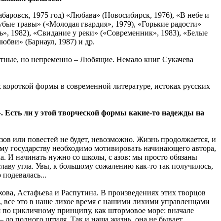
баровск, 1975 год) «Любава» (Новосибирск, 1976), «В небе и
лубые травы» («Молодая гвардия», 1979), «Горькие радости»
ь», 1982), «Свидание у реки» («Современник», 1983), «Белые
юбви» (Барнаул, 1987) и др.
стные, но непременно – Любящие. Немало книг Сукачева
 короткой формы в современной литературе, истоках русских
. Есть ли у этой творческой формы какие-то надежды на
азов или повестей не будет, невозможно. Жизнь продолжается, и
ашему государству необходимо мотивировать начинающего автора,
а. И начинать нужно со школы, с азов: мы просто обязаны
лаву угла. Увы, к большому сожалению как-то так получилось,
 подевалась...
хова, Астафьева и Распутина. В произведениях этих творцов
 ах, все это в наше лихое время с нашими лихими управленцами
ся по цикличному принципу, как штормовое море: вначале
 – до полного штиля. Так и наша жизнь, она не бывает