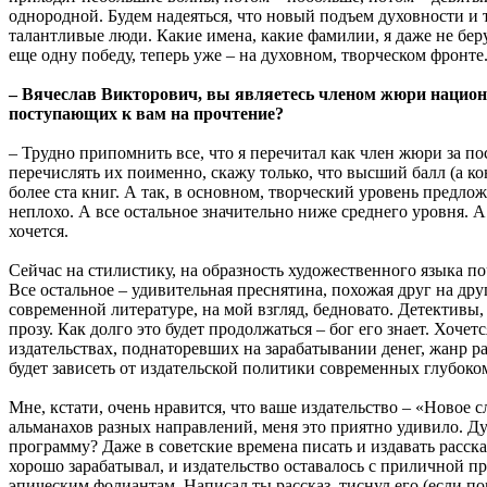
однородной. Будем надеяться, что новый подъем духовности и 
талантливые люди. Какие имена, какие фамилии, я даже не беру
еще одну победу, теперь уже – на духовном, творческом фронте
– Вячеслав Викторович, вы являетесь членом жюри национ
поступающих к вам на прочтение?
– Трудно припомнить все, что я перечитал как член жюри за по
перечислять их поименно, скажу только, что высший балл (а кон
более ста книг. А так, в основном, творческий уровень предлож
неплохо. А все остальное значительно ниже среднего уровня. А
хочется.
Сейчас на стилистику, на образность художественного языка п
Все остальное – удивительная преснятина, похожая друг на дру
современной литературе, на мой взгляд, бедновато. Детективы
прозу. Как долго это будет продолжаться – бог его знает. Хоч
издательствах, поднаторевших на зарабатывании денег, жанр ра
будет зависеть от издательской политики современных глубок
Мне, кстати, очень нравится, что ваше издательство – «Новое 
альманахов разных направлений, меня это приятно удивило. Ду
программу? Даже в советские времена писать и издавать рассказ
хорошо зарабатывал, и издательство оставалось с приличной пр
эпическим фолиантам. Написал ты рассказ, тиснул его (если по