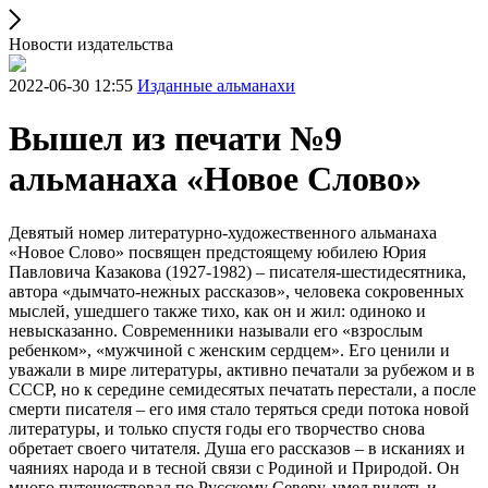
Новости издательства
2022-06-30 12:55
Изданные альманахи
Вышел из печати №9
альманаха «Новое Слово»
Девятый номер литературно-художественного альманаха
«Новое Слово» посвящен предстоящему юбилею Юрия
Павловича Казакова (1927-1982) – писателя-шестидесятника,
автора «дымчато-нежных рассказов», человека сокровенных
мыслей, ушедшего также тихо, как он и жил: одиноко и
невысказанно. Современники называли его «взрослым
ребенком», «мужчиной с женским сердцем». Его ценили и
уважали в мире литературы, активно печатали за рубежом и в
СССР, но к середине семидесятых печатать перестали, а после
смерти писателя – его имя стало теряться среди потока новой
литературы, и только спустя годы его творчество снова
обретает своего читателя. Душа его рассказов – в исканиях и
чаяниях народа и в тесной связи с Родиной и Природой. Он
много путешествовал по Русскому Северу, умел видеть и