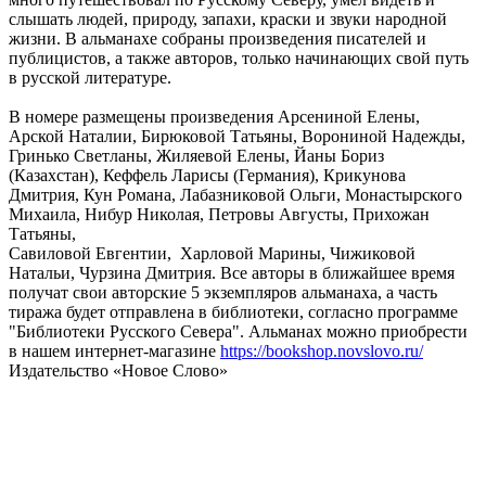
слышать людей, природу, запахи, краски и звуки народной
жизни. В альманахе собраны произведения писателей и
публицистов, а также авторов, только начинающих свой путь
в русской литературе.
В номере размещены произведения Арсениной Елены,
Арской Наталии, Бирюковой Татьяны, Ворониной Надежды,
Гринько Светланы, Жиляевой Елены, Йаны Бориз
(Казахстан), Кеффель Ларисы (Германия), Крикунова
Дмитрия, Кун Романа, Лабазниковой Ольги, Монастырского
Михаила, Нибур Николая, Петровы Августы, Прихожан
Татьяны,
Савиловой Евгентии, Харловой Марины, Чижиковой
Натальи, Чурзина Дмитрия. Все авторы в ближайшее время
получат свои авторские 5 экземпляров альманаха, а часть
тиража будет отправлена в библиотеки, согласно программе
"Библиотеки Русского Севера". Альманах можно приобрести
в нашем интернет-магазине
https://bookshop.novslovo.ru/
Издательство «Новое Слово»