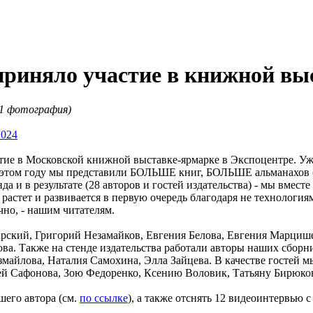
 приняло участие в книжной 
21 фотография)
2024
тие в Московской книжной выставке-ярмарке в Экспоцентре. Уже
 этом году мы представили БОЛЬШЕ книг, БОЛЬШЕ альманахов (з
а и в результате (28 авторов и гостей издательства) - мы вмес
 растет и развивается в первую очередь благодаря не технология
чно, - нашим читателям.
Арский, Григорий Незамайков, Евгения Белова, Евгения Марциш
ва. Также на стенде издательства работали авторы наших сборн
майлова, Наталия Самохина, Элла Зайцева. В качестве гостей м
й Сафонова, Зою Федоренко, Ксению Воловик, Татьяну Бирюков
шего автора (см.
по ссылке
), а также отснять 12 видеоинтервью