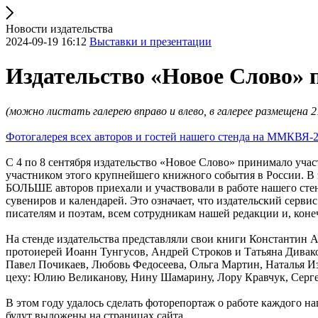
Новости издательства
2024-09-19 16:12
Выставки и презентации
Издательство «Новое Слово»
(можно листать галерею вправо и влево, в галерее размещена 
Фотогалерея всех авторов и гостей нашего стенда на ММКВЯ-
С 4 по 8 сентября издательство «Новое Слово» принимало учас
участником этого крупнейшего книжного события в России. В
БОЛЬШЕ авторов приехали и участвовали в работе нашего стенд
сувениров и календарей. Это означает, что издательский сервис
писателям и поэтам, всем сотрудникам нашей редакции и, коне
На стенде издательства представляли свои книги Константин 
протоиерей Иоанн Тунгусов, Андрей Строков и Татьяна Дивако
Павел Почикаев, Любовь Федосеева, Ольга Мартин, Наталья Из
цеху: Юлию Великанову, Нину Шамарину, Лору Кравчук, Серге
В этом году удалось сделать фоторепортаж о работе каждого на
будут выложены на страницах сайта.