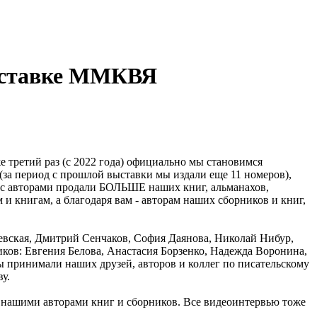
выставке ММКВЯ
 третий раз (с 2022 года) официально мы становимся
а период с прошлой выставки мы издали еще 11 номеров),
те с авторами продали БОЛЬШЕ наших книг, альманахов,
м и книгам, а благодаря вам - авторам наших сборников и книг,
евская, Дмитрий Сенчаков, София Даянова, Николай Нибур,
иков: Евгения Белова, Анастасия Борзенко, Надежда Воронина,
ы принимали наших друзей, авторов и коллег по писательскому
у.
 с нашими авторами книг и сборников. Все видеоинтервью тоже