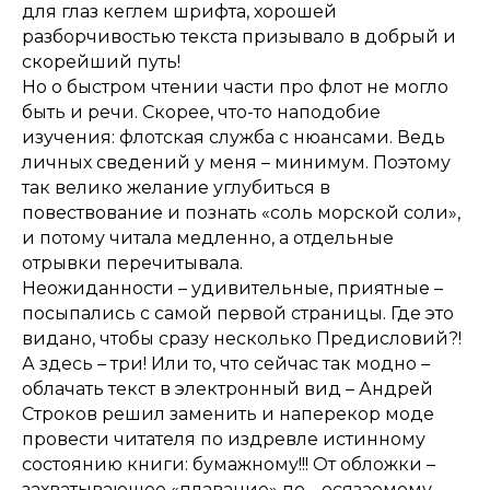
для глаз кеглем шрифта, хорошей
разборчивостью текста призывало в добрый и
скорейший путь!
Но о быстром чтении части про флот не могло
быть и речи. Скорее, что-то наподобие
изучения: флотская служба с нюансами. Ведь
личных сведений у меня – минимум. Поэтому
так велико желание углубиться в
повествование и познать «соль морской соли»,
и потому читала медленно, а отдельные
отрывки перечитывала.
Неожиданности – удивительные, приятные –
посыпались с самой первой страницы. Где это
видано, чтобы сразу несколько Предисловий?!
А здесь – три! Или то, что сейчас так модно –
облачать текст в электронный вид – Андрей
Строков решил заменить и наперекор моде
провести читателя по издревле истинному
состоянию книги: бумажному!!! От обложки –
захватывающее «плавание» по… осязаемому