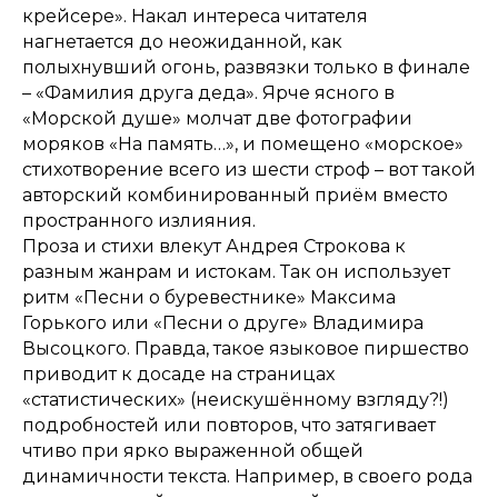
крейсере». Накал интереса читателя
нагнетается до неожиданной, как
полыхнувший огонь, развязки только в финале
– «Фамилия друга деда». Ярче ясного в
«Морской душе» молчат две фотографии
моряков «На память…», и помещено «морское»
стихотворение всего из шести строф – вот такой
авторский комбинированный приём вместо
пространного излияния.
Проза и стихи влекут Андрея Строкова к
разным жанрам и истокам. Так он использует
ритм «Песни о буревестнике» Максима
Горького или «Песни о друге» Владимира
Высоцкого. Правда, такое языковое пиршество
приводит к досаде на страницах
«статистических» (неискушённому взгляду?!)
подробностей или повторов, что затягивает
чтиво при ярко выраженной общей
динамичности текста. Например, в своего рода