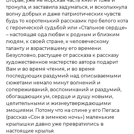
Вторая, уже не морская часть книги тоже и
тронула, и заставила задуматься, и всколыхнула
волну добрых и даже патриотических чувств:
будь то коротенький рассказик про белого кота
с героической судьбой или «Стальное сердце»
– настоящая ода любви к родным и близким
людям, к своей стране, к человеческому
таланту и взрастившему его времени.
Безусловно, растущее от рассказа к рассказу
художественное мастерство автора подарит
Вам и во время чтения, и во время
последующих раздумий над описываемыми
сюжетами немало минут волнений и
сопереживаний, воспоминаний и раздумий,
обогащающих ум, сердце и душу новыми,
целительными и жизнеутверждающими
эмоциями. Потому что на спине у его Пегаса
(рассказ «Сон в зимнюю ночь») маленькие
крылышки давно уже превратились в
настоящие крылья.