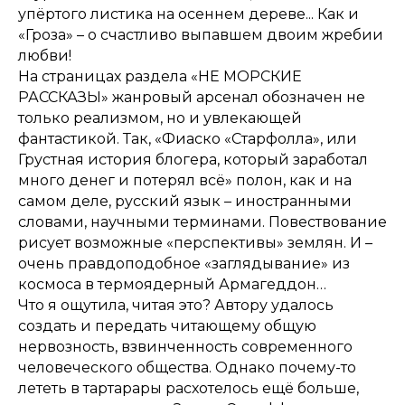
упёртого листика на осеннем дереве... Как и
«Гроза» – о счастливо выпавшем двоим жребии
любви!
На страницах раздела «НЕ МОРСКИЕ
РАССКАЗЫ» жанровый арсенал обозначен не
только реализмом, но и увлекающей
фантастикой. Так, «Фиаско «Старфолла», или
Грустная история блогера, который заработал
много денег и потерял всё» полон, как и на
самом деле, русский язык – иностранными
словами, научными терминами. Повествование
рисует возможные «перспективы» землян. И –
очень правдоподобное «заглядывание» из
космоса в термоядерный Армагеддон…
Что я ощутила, читая это? Автору удалось
создать и передать читающему общую
нервозность, взвинченность современного
человеческого общества. Однако почему-то
лететь в тартарары расхотелось ещё больше,