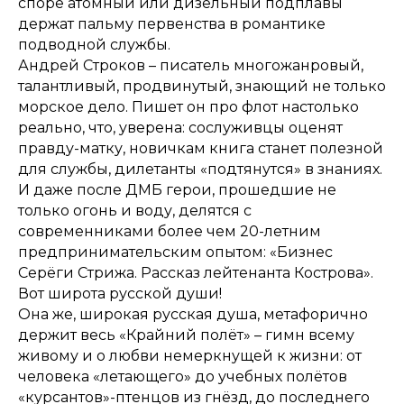
споре атомный или дизельный подплавы
держат пальму первенства в романтике
подводной службы.
Андрей Строков – писатель многожанровый,
талантливый, продвинутый, знающий не только
морское дело. Пишет он про флот настолько
реально, что, уверена: сослуживцы оценят
правду-матку, новичкам книга станет полезной
для службы, дилетанты «подтянутся» в знаниях.
И даже после ДМБ герои, прошедшие не
только огонь и воду, делятся с
современниками более чем 20-летним
предпринимательским опытом: «Бизнес
Серёги Стрижа. Рассказ лейтенанта Кострова».
Вот широта русской души!
Она же, широкая русская душа, метафорично
держит весь «Крайний полёт» – гимн всему
живому и о любви немеркнущей к жизни: от
человека «летающего» до учебных полётов
«курсантов»-птенцов из гнёзд, до последнего