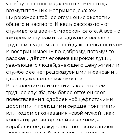
улыбку в вопросах далеко не смешных, а
возмутительных. Например, скажем:
широкомасштабное оглушение экологии
общего и частного. И ведь рассказ-то – от
служивого в военно-морском флоте. А всё – с
юмором и шутками, загадочно и весело о
трудном, нудном, а порой даже невыносимом.
И воспринимаешь по-доброму, потому что
рассказ идёт от человека широкой души,
уважающего людей, знающего цену жизни и
службе с её непредсказуемыми нюансами и
где-то даже непостижимостью…
Впечатление при чтении такое, что чем
труднее служба, тем более отточен слог
повествования, сдобрен «общефлотскими,
дорогими и греющими сердце понятиями
или кодом опознавания «свой-чужой», как
констатирует автор: «война войной, а
корабельное дежурство – по расписанию»;