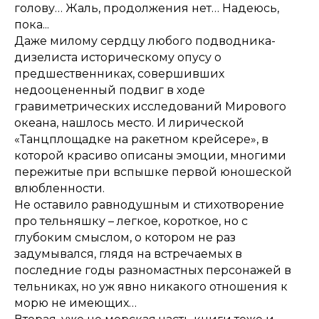
голову… Жаль, продолжения нет… Надеюсь,
пока...
Даже милому сердцу любого подводника-
дизелиста историческому опусу о
предшественниках, совершивших
недооцененный подвиг в ходе
гравиметрических исследований Мирового
океана, нашлось место. И лирической
«Танцплощадке на ракетном крейсере», в
которой красиво описаны эмоции, многими
пережитые при вспышке первой юношеской
влюбленности.
Не оставило равнодушным и стихотворение
про тельняшку – легкое, короткое, но с
глубоким смыслом, о котором не раз
задумывался, глядя на встречаемых в
последние годы разномастных персонажей в
тельниках, но уж явно никакого отношения к
морю не имеющих…