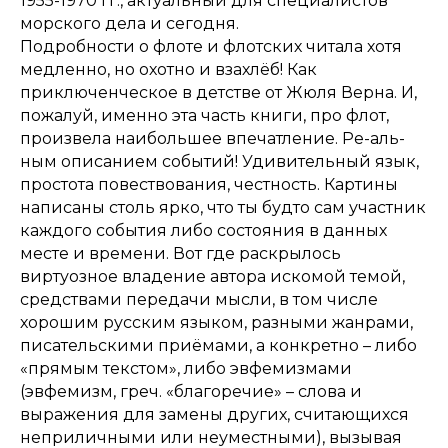
1955-1970 гг., актуальный для специалистов
морского дела и сегодня.
Подробности о флоте и флотских читала хотя
медленно, но охотно и взахлёб! Как
приключенческое в детстве от Жюля Верна. И,
пожалуй, именно эта часть книги, про флот,
произвела наибольшее впечатление. Ре-аль-
ным описанием событий! Удивительный язык,
простота повествования, честность. Картины
написаны столь ярко, что ты будто сам участник
каждого события либо состояния в данных
месте и времени. Вот где раскрылось
виртуозное владение автора искомой темой,
средствами передачи мысли, в том числе
хорошим русским языком, разными жанрами,
писательскими приёмами, а конкретно – либо
«прямым текстом», либо эвфемизмами
(эвфемизм, греч. «благоречие» – слова и
выражения для замены других, считающихся
неприличными или неуместными), вызывая