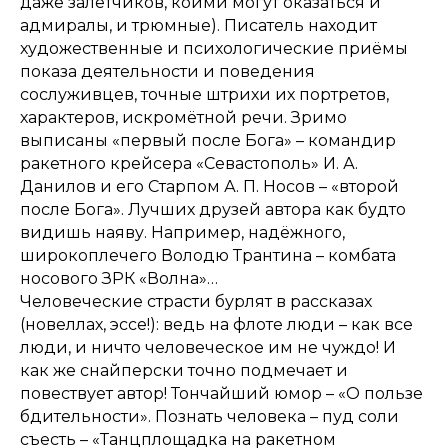
даже залётчиков, коими могут оказаться и
адмиралы, и трюмные). Писатель находит
художественные и психологические приёмы
показа деятельности и поведения
сослуживцев, точные штрихи их портретов,
характеров, искромётной речи. Зримо
выписаны «первый после Бога» – командир
ракетного крейсера «Севастополь» И. А.
Данилов и его Старпом А. П. Носов – «второй
после Бога». Лучших друзей автора как будто
видишь наяву. Например, надёжного,
широкоплечего Володю Трантина – комбата
носового ЗРК «Волна»…
Человеческие страсти бурлят в рассказах
(новеллах, эссе!): ведь на флоте люди – как все
люди, и ничто человеческое им не чуждо! И
как же снайперски точно подмечает и
повествует автор! Тончайший юмор – «О пользе
бдительности». Познать человека – пуд соли
съесть – «Танцплощадка на ракетном