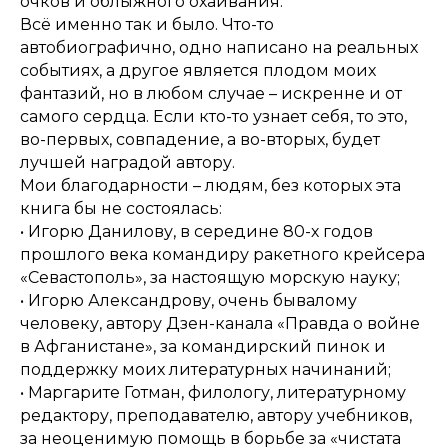
очков и облыжного охаивания.
Всё именно так и было. Что-то
автобиографично, одно написано на реальных
событиях, а другое является плодом моих
фантазий, но в любом случае – искренне и от
самого сердца. Если кто-то узнает себя, то это,
во-первых, совпадение, а во-вторых, будет
лучшей наградой автору.
Мои благодарности – людям, без которых эта
книга бы не состоялась:
• Игорю Данилову, в середине 80-х годов
прошлого века командиру ракетного крейсера
«Севастополь», за настоящую морскую науку;
• Игорю Александрову, очень бывалому
человеку, автору Дзен-канала «Правда о войне
в Афганистане», за командирский пинок и
поддержку моих литературных начинаний;
• Маргарите Готман, филологу, литературному
редактору, преподавателю, автору учебников,
за неоценимую помощь в борьбе за «чистата