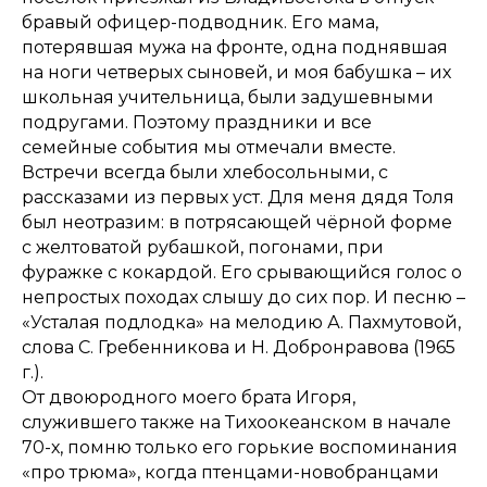
бравый офицер-подводник. Его мама,
потерявшая мужа на фронте, одна поднявшая
на ноги четверых сыновей, и моя бабушка – их
школьная учительница, были задушевными
подругами. Поэтому праздники и все
семейные события мы отмечали вместе.
Встречи всегда были хлебосольными, с
рассказами из первых уст. Для меня дядя Толя
был неотразим: в потрясающей чёрной форме
с желтоватой рубашкой, погонами, при
фуражке с кокардой. Его срывающийся голос о
непростых походах слышу до сих пор. И песню –
«Усталая подлодка» на мелодию А. Пахмутовой,
слова С. Гребенникова и Н. Добронравова (1965
г.).
От двоюродного моего брата Игоря,
служившего также на Тихоокеанском в начале
70-х, помню только его горькие воспоминания
«про трюма», когда птенцами-новобранцами