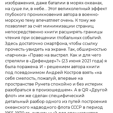
изображения, даже баталии в морях-океанах,
на суше ли, в небе… Этот великолепный эффект
глубокого проникновения автора в военно-
морскую тему впечатляет очень. К тому же
позволяет за счёт минимизации страниц
непосредственно книги расширять границы
чтения при освещении глобальных событий.
Здесь достаточно смартфона, чтобы ссылку
прочесть-увидеть на экране. Так, обширностью
«ларчика» «Право на выстрел. Как и для чего
стреляли в «Дефендер»?» (23 июня 2021 года) я
была поражена. И – решением автора книги
под псевдонимом Андрей Костров взять «на
себя смелость, пожалуй, впервые на
пространстве Рунета спокойно и без истерик
разобраться в произошедшем». А в QR «Другой
флот» им же сделан специфический
детальный разбор одного из путей построения
океанского надводного флота СССР в период