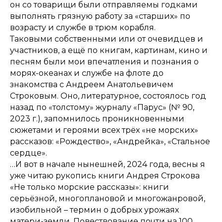
он со товарищи были отправляемы годками
выполнять грязную работу за «старших» по
возрасту и службе в трюм корабля.
Таковыми собственными или от очевидцев и
участников, а ещё по книгам, картинам, кино и
песням были мои впечатления и познания о
морях-океанах и службе на флоте до
знакомства с Андреем Анатольевичем
Строковым. Оно, литературное, состоялось год
назад по «толстому» журналу «Парус» (№ 90,
2023 г.), запомнилось проникновенными
сюжетами и героями всех трёх «не морских»
рассказов: «Рождество», «Андрейка», «Стальное
сердце».
…И вот в начале нынешней, 2024 года, весны я
уже читаю рукопись книги Андрея Строкова
«Не только морские рассказы»: книги
серьёзной, многоплановой и многожанровой,
изобильной – термин о добрых урожаях
матери-земли. Повествование почти на 100