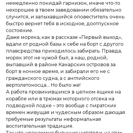
немедленно покидай гарнизон, иначе что-то
нехорошее в твоем заведовании обязательно
случится, и запыхавшийся оповеститель очень
быстро вернет тебя в исходное, доотпускное
состояние.
Даже моряка, как в рассказе «Первый выход»,
вдали от родной базы к себе на борт с другого
плавсредства приходилось забирать. Правда,
моряк этот не чужой был, а наш, родной,
выпавший в районе Канарских островов за
борт в ночное время, и забирали его не с
гражданского судна, а с английского
вертолетоносца… Но было же!
А работа провинившихся в цепном ящике на
корабле или в трюмах моторного отсека на
подводной лодке – это вообще с пиратских
времен живущая и чудесным образом дающая
требуемые результаты неформальная
воспитательная традиция.
Так что, уважаемые будущие читатели, на этих