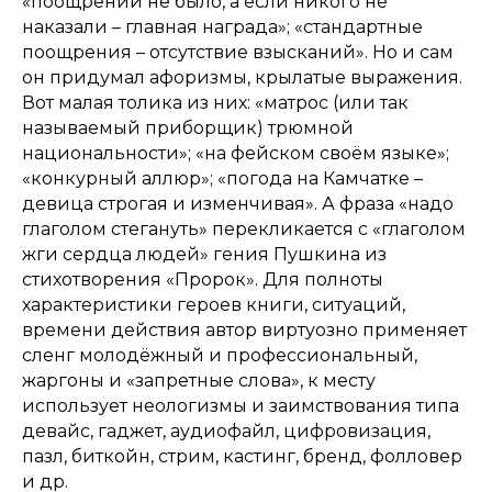
«поощрений не было, а если никого не
наказали – главная награда»; «стандартные
поощрения – отсутствие взысканий». Но и сам
он придумал афоризмы, крылатые выражения.
Вот малая толика из них: «матрос (или так
называемый приборщик) трюмной
национальности»; «на фейском своём языке»;
«конкурный аллюр»; «погода на Камчатке –
девица строгая и изменчивая». А фраза «надо
глаголом стегануть» перекликается с «глаголом
жги сердца людей» гения Пушкина из
стихотворения «Пророк». Для полноты
характеристики героев книги, ситуаций,
времени действия автор виртуозно применяет
сленг молодёжный и профессиональный,
жаргоны и «запретные слова», к месту
использует неологизмы и заимствования типа
девайс, гаджет, аудиофайл, цифровизация,
пазл, биткойн, стрим, кастинг, бренд, фолловер
и др.