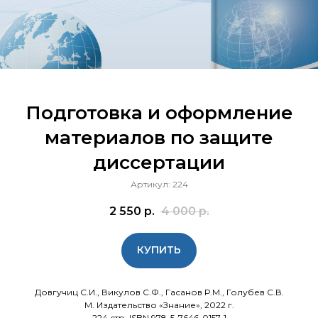
Подготовка и оформление
материалов по защите
диссертации
Артикул:
224
2 550
р.
4 000
р.
КУПИТЬ
Довгучиц С.И., Викулов С.Ф., Гасанов Р.М., Голубев С.В.
М. Издательство «Знание», 2022 г.
224 стр. ISBN 978-5-7646-0157-1