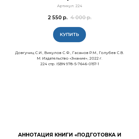
Артикул:
224
2 550
р.
4 000
р.
КУПИТЬ
Довгучиц С.И., Викулов С.Ф., Гасанов Р.М., Голубев С.В.
М. Издательство «Знание», 2022 г.
224 стр. ISBN 978-5-7646-0157-1
АННОТАЦИЯ КНИ
ГИ «ПОДГОТОВКА И